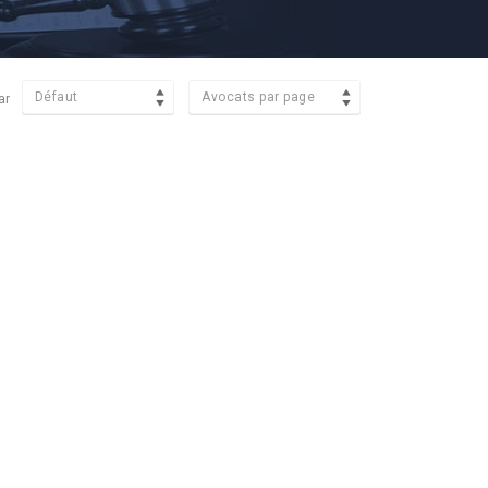
Défaut
Avocats par page
ar