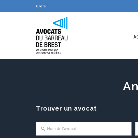
Ordre des Avo
_
A
An
Trouver un avocat