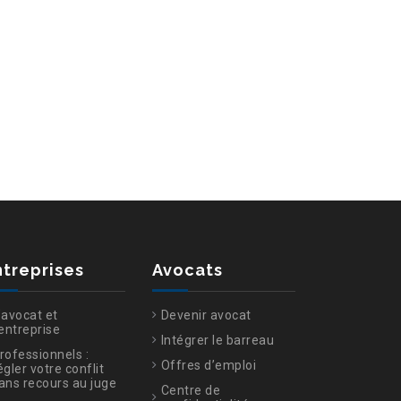
ntreprises
Avocats
’avocat et
Devenir avocat
’entreprise
Intégrer le barreau
rofessionnels :
Offres d’emploi
égler votre conflit
ans recours au juge
Centre de