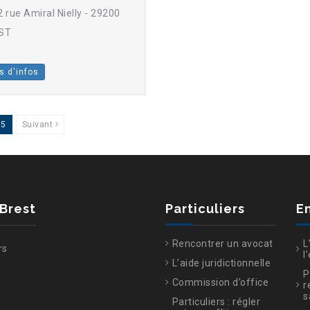
 rue Amiral Nielly - 29200
ST
s d'infos
15
Suivant
 Brest
Particuliers
E
Rencontrer un avocat
L
rs
l
L’aide juridictionnelle
P
Commission d’office
r
s
Particuliers : régler