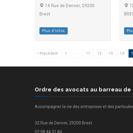
14 Rue de Denver, 29200
12
Brest
BRE
Plus d'infos
Plu
Précédent
1
. . .
11
12
13
14
Ordre des avocats au barreau de
Accompagner la vie des entreprises et des particulie
32 Rue de Denver, 29200 Brest
02 98 44 31 84