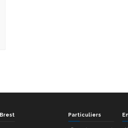
 Brest
Particuliers
E