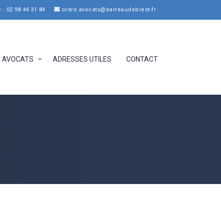
: 02 98 44 31 84
ordre.avocats@barreaudebrest.fr
AVOCATS
ADRESSES UTILES
CONTACT