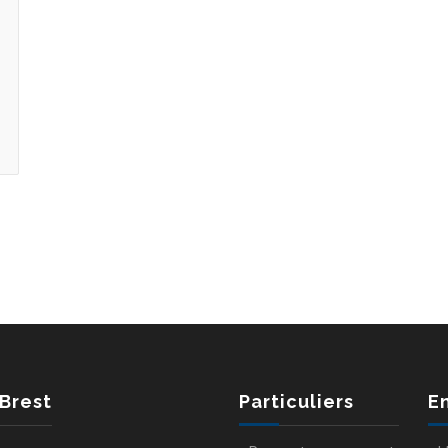
 Brest
Particuliers
E