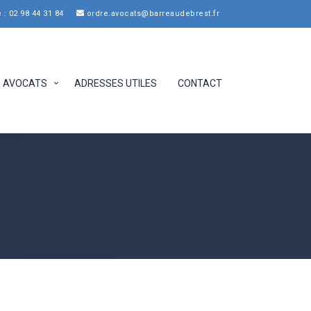
: 02 98 44 31 84
ordre.avocats@barreaudebrest.fr
AVOCATS
ADRESSES UTILES
CONTACT