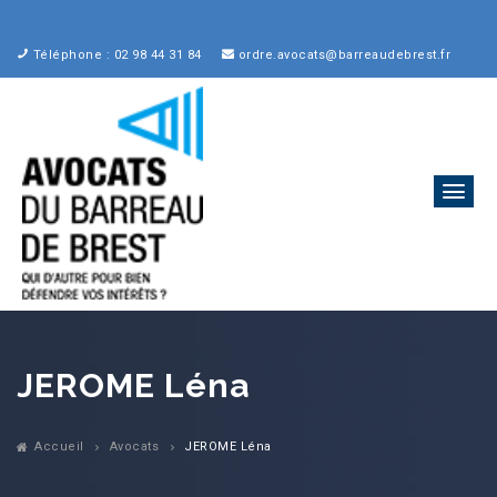
O
_
Téléphone : 02 98 44 31 84
ordre.avocats@barreaudebrest.fr
JEROME Léna
Accueil
Avocats
JEROME Léna