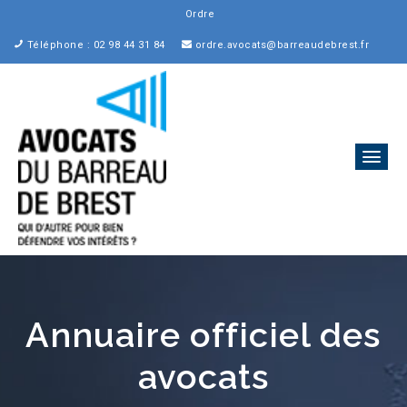
Ordre des
Téléphone : 02 98 44 31 84
ordre.avocats@barreaudebrest.fr
Annuaire officiel des
avocats