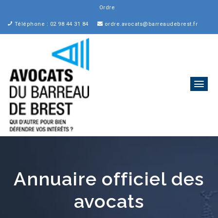
Ordre des Avocats au Ba
_
Téléphone : 02 98 44 31 84
ordre.avocats@barreaudebrest.fr
Annuaire officiel des
avocats