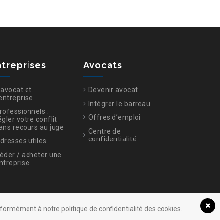
ntreprises
Avocats
’avocat et
Devenir avocat
’entreprise
Intégrer le barreau
rofessionnels :
Offres d’emploi
égler votre conflit
ans recours au juge
Centre de
confidentialité
dresses utiles
éder / acheter une
ntreprise
onformément à notre politique de confidentialité des cookies.