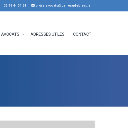
: 02 98 44 31 84
ordre.avocats@barreaudebrest.fr
AVOCATS
ADRESSES UTILES
CONTACT