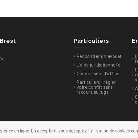
 Brest
Particuliers
E
Rencontrer un avocat
L
rs
l
L’aide juridictionnelle
P
Commission d’office
r
s
Particuliers : régler
votre conflit sans
A
recours au juge
C
e
érience en ligne. En acceptant, vous acceptez l'utilisation de cookies c