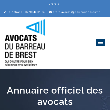
Ordre des Avocats au Bar
Téléphone : 02 98 44 31 84
ordre.avocats@barreaudebrest.fr
Annuaire officiel des
avocats